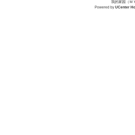
我的家园（ＭＹ
Powered by
UCenter H