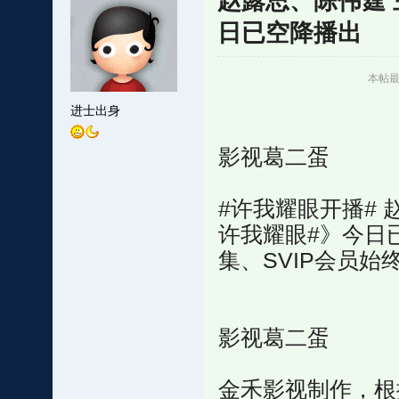
赵露思、陈伟霆 
日已空降播出
本帖最后
进士出身
影视葛二蛋
#许我耀眼开播# 
许我耀眼#》今日
集、SVIP会员始
影视葛二蛋
金禾影视制作，根