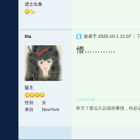
进士出身
lita
发表于 2025-10-1 21:07
|
懵…………
版主
性别
女
昨天？那么久以前的事情，何必
来自
NewYork