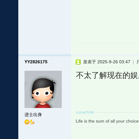
YY2826175
发表于 2025-9-26 03:47
|
不太了解现在的娱
进士出身
Life is the sum of all your choice