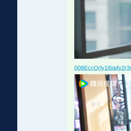
008EccOrly1i5qdy2r3