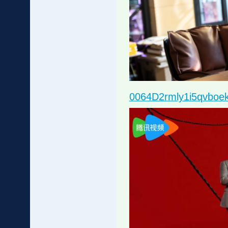
0064D2rmly1i5qvboe