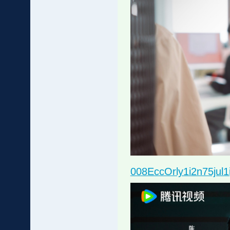
008EccOrly1i2n75jul1