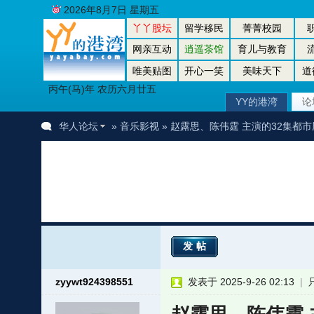
2026年8月7日 星期五
丫丫股坛
留学移民
菁菁校园
网亲互动
逍遥茶馆
育儿与教育
唯美贴图
开心一笑
美味天下
道
丙午(马)年 农历六月廿五
YY的港湾
论
华人论坛
»
音乐影视
» 赵露思、陈伟霆 主演的32集都
发帖
zyywt924398551
发表于 2025-9-26 02:13
|