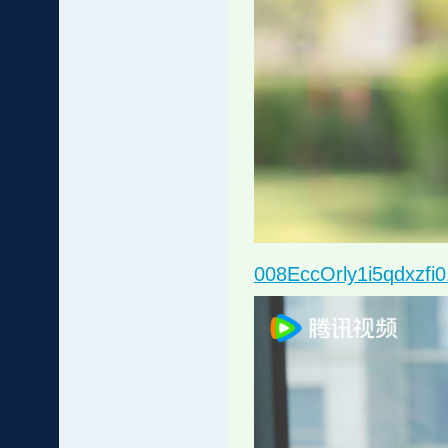
008EccOrly1i5qdxzfi0