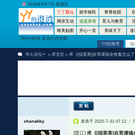
2026年8月7日 星期五
丫丫股坛
留学移民
菁菁校园
网亲互动
逍遥茶馆
育儿与教育
唯美贴图
开心一笑
美味天下
道
丙午(马)年 农历六月廿四
YY的港湾
论
华人论坛
»
求文区
» 求《[综英美]在哥谭搞全收集怎么
发帖
chanabby
发表于 2025-7-31 07:12
|
[晋江]
求《[综英美]在哥谭