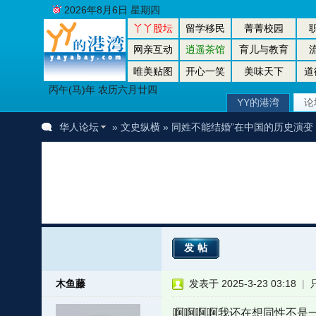
2026年8月6日 星期四
丫丫股坛
留学移民
菁菁校园
网亲互动
逍遥茶馆
育儿与教育
唯美贴图
开心一笑
美味天下
道
丙午(马)年 农历六月廿四
YY的港湾
论
华人论坛
»
文史纵横
» 同姓不能结婚”在中国的历史演变
发帖
木鱼藤
发表于 2025-3-23 03:18
|
啊啊啊啊我还在想同性不是