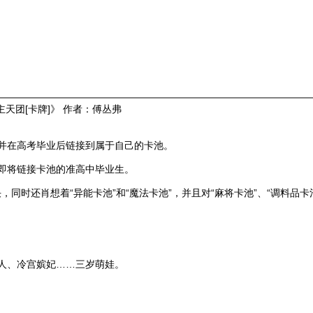
]
主天团[卡牌]》 作者：傅丛弗
并在高考毕业后链接到属于自己的卡池。
即将链接卡池的准高中毕业生。
，同时还肖想着“异能卡池”和“魔法卡池”，并且对“麻将卡池”、“调料品
人、冷宫嫔妃……三岁萌娃。