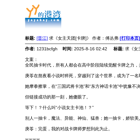
标题:
[晋江]
求《女主天团[卡牌]》 作者：傅丛弗
[打印本页
作者:
1231bcfgh
时间:
2025-8-16 02:42
标题:
求《女
文案：
全民抽卡时代，所有人都会在高中阶段陆续觉醒卡牌之力，
庚苓在熬夜看小说时猝死，穿越到了这个世界，成为了一名
她摩拳擦掌，在“三国武将卡池”和“东方神话卡池”中犹豫不决
但链接成功的那一刻，她傻眼了。
等下！？什么叫“小说女主卡池！？”
别人一抽卡，魔法、异能、神仙、猛兽；她一抽卡，娇软美
庚苓：完蛋，我的对战卡牌师梦想到此为止。