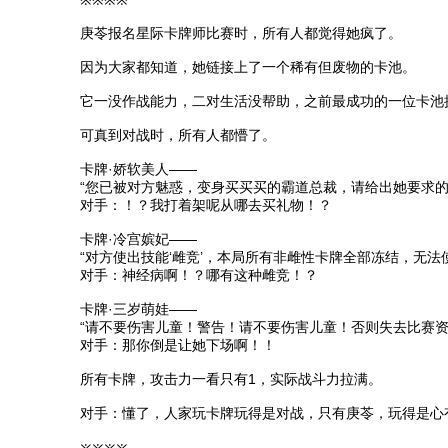
※※※※
庚苓报名星际卡牌师比赛时，所有人都觉得她疯了。
因为大家都知道，她链接上了一个稀有但废物的卡池。
它一没作战能力，二对生活没帮助，之前最成功的一位卡池
可真到对战时，所有人都懵了。
卡牌·娇软美人——
“您已被对方魅惑，变身买买买的霸道总裁，请给出她要求
对手：！？我打着架呢从哪去买礼物！？
卡牌·冷宫嫔妃——
“对方使出技能‘雌竞’，本局所有非雌性卡牌全部冻结，无法
对手：神经病啊！？哪有这种雌竞！？
卡牌·三岁萌娃——
“请不要伤害儿童！警告！请不要伤害儿童！否则失去比赛资
对手：那你倒是让她下场啊！！
所有卡牌，攻击力一看只有1，实际战斗力拉满。
对手：懂了，人家玩卡牌玩得是对战，只有庚苓，玩得是心