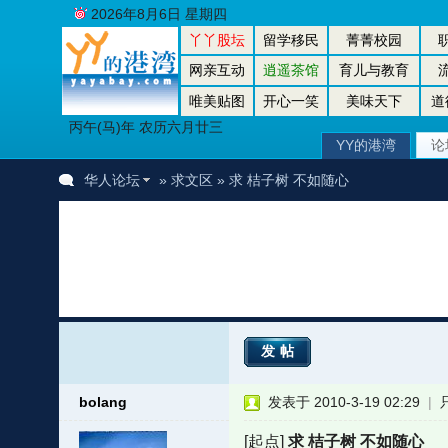
2026年8月6日 星期四
丫丫股坛
留学移民
菁菁校园
网亲互动
逍遥茶馆
育儿与教育
唯美贴图
开心一笑
美味天下
道
丙午(马)年 农历六月廿三
YY的港湾
论
华人论坛
»
求文区
» 求 桔子树 不如随心
发帖
bolang
发表于 2010-3-19 02:29
|
[起点]
求 桔子树 不如随心