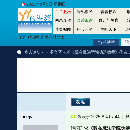
2026年8月9日 星期日
丫丫股坛
留学移民
菁菁校园
网亲互动
逍遥茶馆
育儿与教育
唯美贴图
开心一笑
美味天下
道
丙午(马)年 农历六月廿七
YY的港湾
论
华人论坛
»
求文区
» 求《我在魔法学院伪装教师》作者
发帖
asqv
发表于 2025-8-4 07:44
|
只
[晋江]
求《我在魔法学院伪装