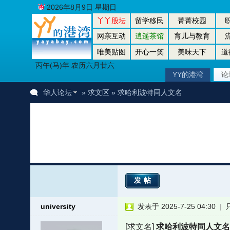
2026年8月9日 星期日
丫丫股坛
留学移民
菁菁校园
网亲互动
逍遥茶馆
育儿与教育
唯美贴图
开心一笑
美味天下
道
丙午(马)年 农历六月廿六
YY的港湾
论
华人论坛
»
求文区
» 求哈利波特同人文名
发帖
university
发表于 2025-7-25 04:30
|
[求文名]
求哈利波特同人文名