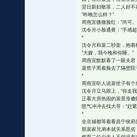
翌日新妇敬茶，二人好不
“昨晚怎么样？”
周燕宜微微脸红：“尚可。
沈令月小脸通黄：“手感超
*
沈令月和裴二吵架，抱着
“大嫂，我今晚和你睡。”
周燕宜默默看了一眼夫君，
裴世子黑着脸去了隔壁院
*
周燕宜听人说裴世子有个
沈令月立马跟上，“你走
正看大房热闹的裴景淮傻
怒气冲冲去找大哥：“赶
*
全京城都等着看昌宁侯府
那裴家兄弟本就关系恶劣
然而二位少夫人不但没有