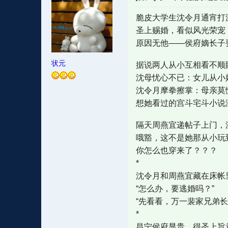
脆皮大学生沈令月通宵打
圣上赐婚，看似风光荣宠
原因无他——侯府嫡长子
状元
据说两人从小互相看不顺
沈母忧心不已：女儿从小
沈令月摩拳擦掌：母亲莫
想她看过的宫斗宅斗小说
隔天周燕宜递帖子上门，
哦豁，这不是她那从小玩
你怎么也穿来了？？？
*
沈令月和周燕宜藏在床帐
“怎么办，要逃婚吗？”
“先看看，万一裴家兄弟长
*
昌宁侯府显贵，得圣上旨