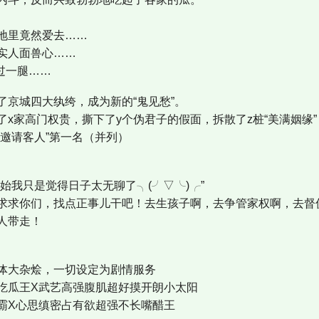
地里竟然爱去……
实人面兽心……
过一腿……
了京城四大纨绔，成为新的“鬼见愁”。
x家高门权贵，撕下了y个伪君子的假面，拆散了z桩“美满姻缘”
邀请客人”第一名（并列）
始我只是觉得日子太无聊了╮(╯▽╰)╭”
求求你们，找点正事儿干吧！去生孩子啊，去争管家权啊，去督
人带走！
体大杂烩，一切设定为剧情服务
吃瓜王X武艺高强腹肌超好摸开朗小太阳
霸X心思缜密占有欲超强不长嘴醋王