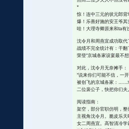
*
惊！连中三元的状元郎背
爆！乐善好施的安王爷其
哇！大理寺卿原来和ta有
沈令月和周燕宜成功取代
战绩不完全统计有：干翻了
荣登“京城各家设宴最不想
对此，沈令月无奈摊手：
“说来你们可能不信，一开
被创飞的京城各家：……
二位裴公子，快把你们夫
阅读指南：
架空，部分官职仿明，整
主视角沈令月。脆皮乐天
女二周燕宜。高智清冷学