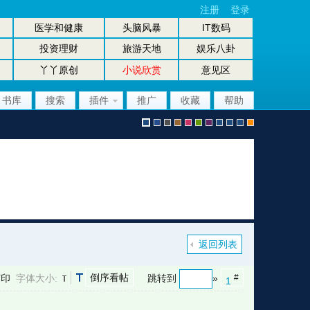
注册
登录
医学和健康
头脑风暴
IT数码
投资理财
旅游天地
娱乐八卦
丫丫原创
小说欣赏
意见区
书库
搜索
插件
推广
收藏
帮助
默
b
g
b
p
g
p
股
放
股
手
认
l
r
r
i
r
u
坛
大
坛
机
返回列表
倒序看帖
打印
字体大小:
跳转到
»
#
1
风
u
a
o
n
e
r
风
镜
办
版