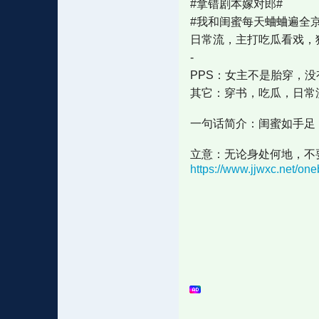
#拿错剧本嫁对郎#
#我和闺蜜每天蛐蛐遍全京
日常流，主打吃瓜看戏，
-
PPS：女主不是胎穿，
其它：穿书，吃瓜，日常
一句话简介：闺蜜如手足
立意：无论身处何地，不
https://www.jjwxc.net/o