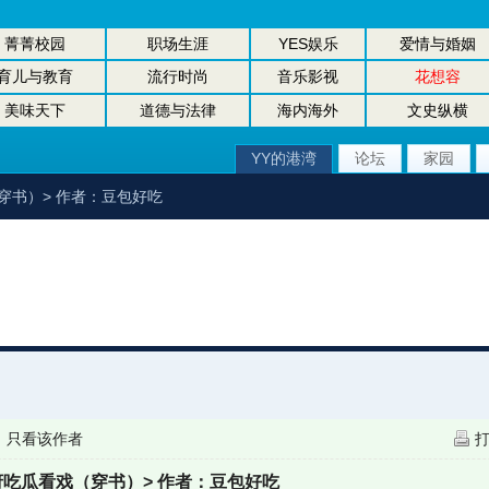
菁菁校园
职场生涯
YES娱乐
爱情与婚姻
育儿与教育
流行时尚
音乐影视
花想容
美味天下
道德与法律
海内海外
文史纵横
YY的港湾
论坛
家园
穿书）> 作者：豆包好吃
|
只看该作者
府吃瓜看戏（穿书）> 作者：豆包好吃