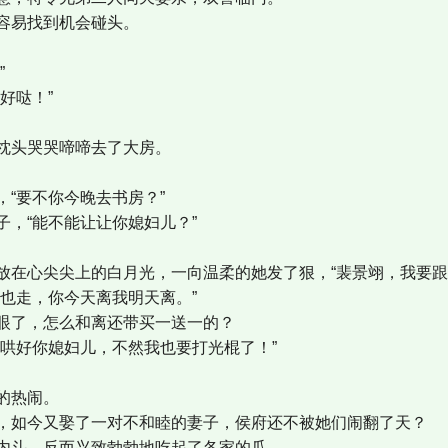
容易找到机会碰头。
”
好哒！”
枕头哭哭啼啼去了大房。
“要不你今晚去书房？”
子，“能不能让让你媳妇儿？”
放在心尖尖上的白月光，一向温柔的她发了狠，“裴景翊，我要跟
我也走，你今天离我明天离。”
眼了，怎么和离还带买一送一的？
紧哄好你媳妇儿，不然我也要打光棍了！”
的热闹。
，如今又娶了一对不和睦的妻子，侯府还不被她们闹翻了天？
内斗，反而兴致勃勃地吃起了各家的瓜。