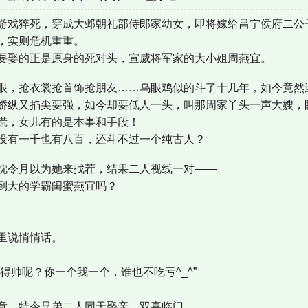
游戏猝死，穿成大邺朝礼部侍郎家幼女，即将嫁给昌宁侯府二公
，实则危机重重。
要娶的正是原身的死对头，宣威将军家的大小姐周燕宜。
眼，抢衣裳抢首饰抢朋友……乌眼鸡似的斗了十几年，如今竟然
娇纵又掐尖要强，如今却要低人一头，叫那周家丫头一声大嫂，
慌，女儿有的是本事和手段！
没有一千也有八百，还斗不过一个纯古人？
沈令月以为她来找茬，结果二人视线一对——
到大的学霸闺蜜燕宜吗？
里说悄悄话。
得帅呢？你一个我一个，谁也不吃亏^_^”
意，特令兄弟二人同天娶亲，双喜临门。