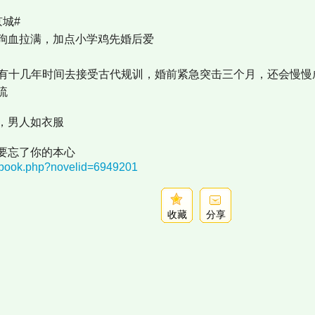
城#
狗血拉满，加点小学鸡先婚后爱
没有十几年时间去接受古代规训，婚前紧急突击三个月，还会慢慢
流
，男人如衣服
要忘了你的本心
nebook.php?novelid=6949201
收藏
分享