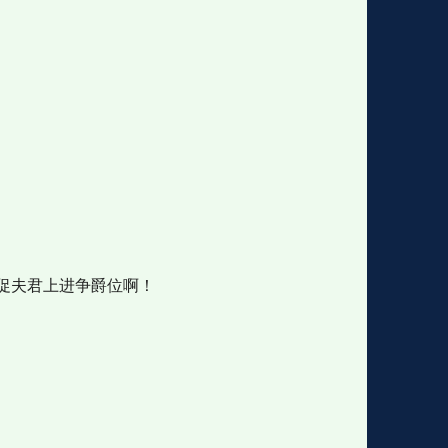
促夫君上进争爵位啊！