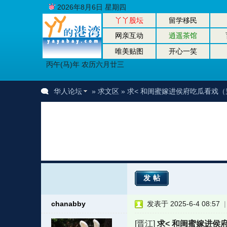
2026年8月6日 星期四
丫丫股坛
留学移民
网亲互动
逍遥茶馆
唯美贴图
开心一笑
丙午(马)年 农历六月廿三
华人论坛
»
求文区
» 求< 和闺蜜嫁进侯府吃瓜看戏（
发帖
chanabby
发表于 2025-6-4 08:57
[晋江]
求< 和闺蜜嫁进侯