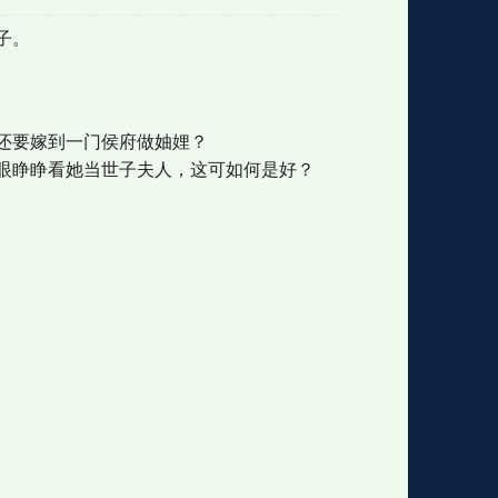
子。
格
e
y
w
k
e
p
格
版
公
还要嫁到一门侯府做妯娌？
眼睁睁看她当世子夫人，这可如何是好？
n
n
l
室
e
版