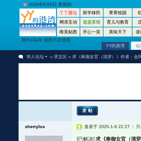
2026年8月6日 星期四
丫丫股坛
留学移民
菁菁校园
网亲互动
逍遥茶馆
育儿与教育
唯美贴图
开心一笑
美味天下
道
丙午(马)年 农历六月廿四
YY的港湾
论
华人论坛
»
求文区
» 求《奉御女官（清穿）》作者：金
发帖
sherrylox
发表于 2025-1-6 22:27
|
只
[已解决]
求《奉御女官（清穿