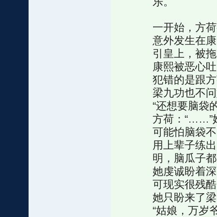
乐。
一开始，方荷
意外发生在康
引皇上，被拖
康熙被恶心吐
犯错的是跟方
梁九功也不问
“还想要脑袋
方荷：“……
可能怕脑袋不
用上辈子练出
明，脑瓜子都
她虔诚盼着深
可现实很残酷
她只盼来了梁
“姑娘，万岁