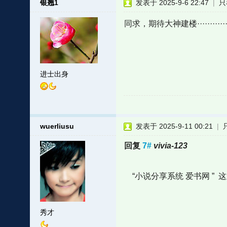
银翘1
发表于 2025-9-6 22:47
|
只
同求，期待大神建楼··············
进士出身
wuerliusu
发表于 2025-9-11 00:21
|
回复
7#
vivia-123
“小说分享系统 爱书网 ” 
秀才