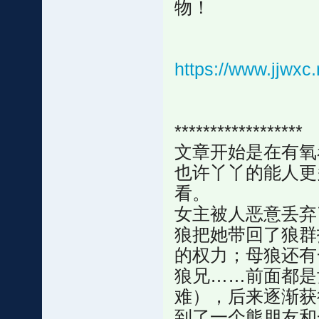
物！
https://www.jjwx
******************
文章开始是在有氧
也许丫丫的能人更
看。
女主被人恶意丢弃
狼把她带回了狼群
的权力；母狼还有
狼兄……前面都是
难），后来逐渐获
到了一个熊朋友和