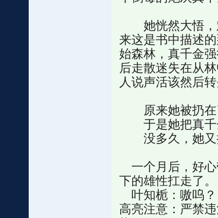
她恍然大悟，难
来这是书中描述的
始森林，真千金强
后走散迷失在从林
人说声活该然后转
原来她被扔在
于是她把真千金
没多久，她又捡
一个月后，好心
下的雄性扛走了。
叶知栀：嗷呜？
高亮注意：严禁违