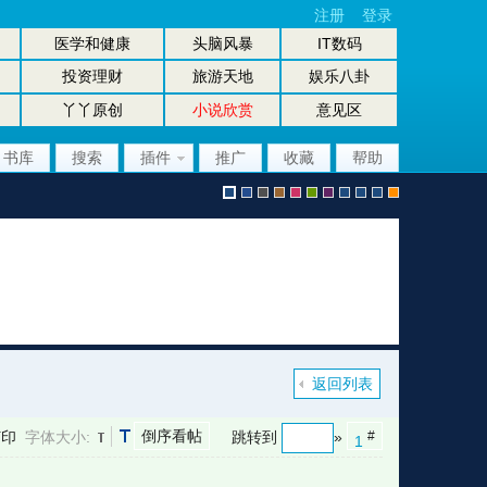
注册
登录
医学和健康
头脑风暴
IT数码
投资理财
旅游天地
娱乐八卦
丫丫原创
小说欣赏
意见区
书库
搜索
插件
推广
收藏
帮助
默
b
g
b
p
g
p
股
放
股
手
认
l
r
r
i
r
u
坛
大
坛
机
返回列表
倒序看帖
打印
字体大小:
跳转到
»
#
1
风
u
a
o
n
e
r
风
镜
办
版