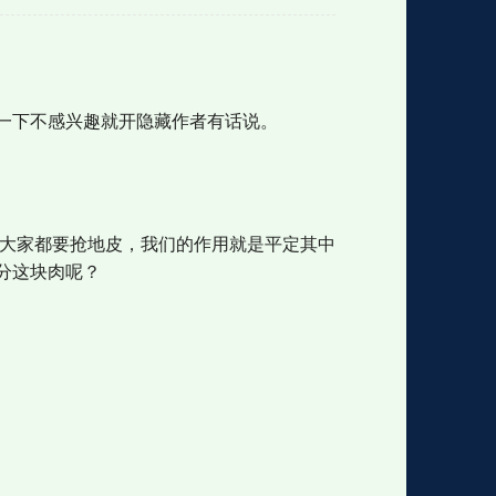
格
e
y
w
k
e
p
格
版
公
一下不感兴趣就开隐藏作者有话说。
n
n
l
室
大家都要抢地皮，我们的作用就是平定其中
分这块肉呢？
e
版