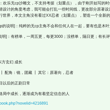
明]：欢乐无cp沙雕文，不支持考据（划重点），由于刚开始写的
情设计的角度考虑，我可能会打乱一些时间线，更改部分原著设
行世界，本文主角没有看过XX忍者（划重点），塑造一个全新
cp的说明]：纯粹的无cp主角不会和任何人在一起，要有也是木
说明]：有榜单，一周五更，每更3000；没榜单，隔日更；有长
东方玄幻 成长
┃ 配角：镜，团藏 ┃ 其它：原著向，忍者
目以后的正剧日常
格局中成长，逐渐成为有着坚定信念的人
nebook.php?novelid=4216891