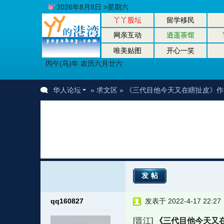
2026年8月8日 >星期六
丫丫股坛
留学移民
网亲互动
逍遥茶馆
唯美贴图
开心一笑
丙午(马)年 农历六月廿六
华人论坛
»
求文区
» 《三代目他今天又在瞎扯皮》
发帖
qq160827
发表于 2022-4-17 22:27
[晋江]
《三代目他今天又