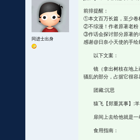
前排提醒：
①本文百万长篇，至少卷
②不综漫！作者原著老粉
③作话会探讨部分原著的
同进士出身
感谢@日奈小天使的手绘
以下文案：
镜（拿出树枝在地上画画
骚乱的部分，占据它很容
团藏:沉思
猿飞【郑重其事】:羊
扉间上去给他就是一
食用指南：