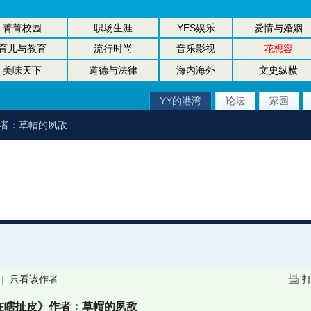
菁菁校园
职场生涯
YES娱乐
爱情与婚姻
育儿与教育
流行时尚
音乐影视
花想容
美味天下
道德与法律
海内海外
文史纵横
YY的港湾
论坛
家园
作者：草帽的夙敌
|
只看该作者
在瞎扯皮》作者：草帽的夙敌