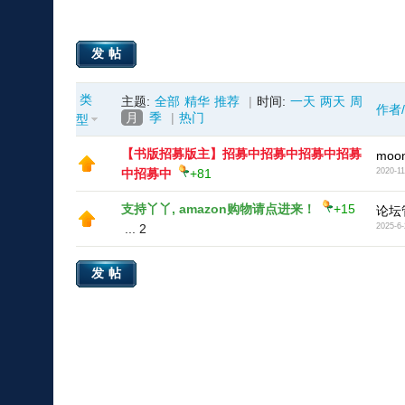
发帖
类
主题:
全部
精华
推荐
|
时间:
一天
两天
周
作者
月
季
|
热门
型
【书版招募版主】招募中招募中招募中招募
moon
中招募中
+81
2020-11
支持丫丫, amazon购物请点进来！
+15
论坛
...
2
2025-6-
发帖