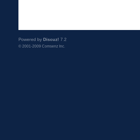
Powered by
Discuz!
7.2
© 2001-2009
Comsenz Inc.