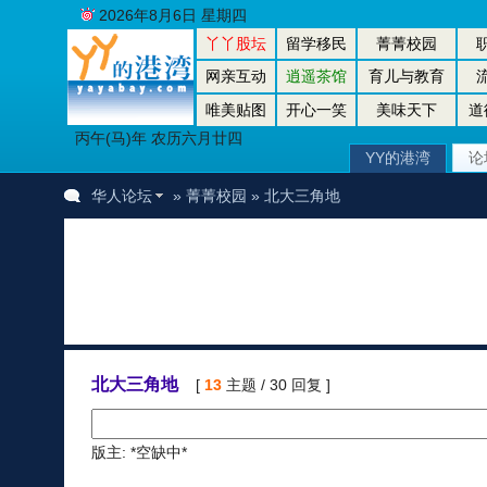
2026年8月6日 星期四
丫丫股坛
留学移民
菁菁校园
网亲互动
逍遥茶馆
育儿与教育
唯美贴图
开心一笑
美味天下
道
丙午(马)年 农历六月廿四
YY的港湾
论
华人论坛
»
菁菁校园
» 北大三角地
北大三角地
[
13
主题 / 30 回复 ]
版主: *空缺中*