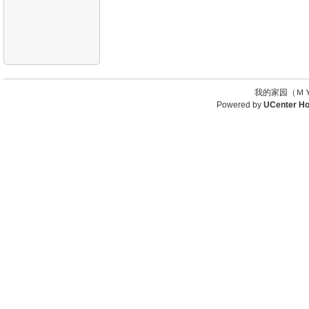
我的家园（ＭＹ
Powered by
UCenter H