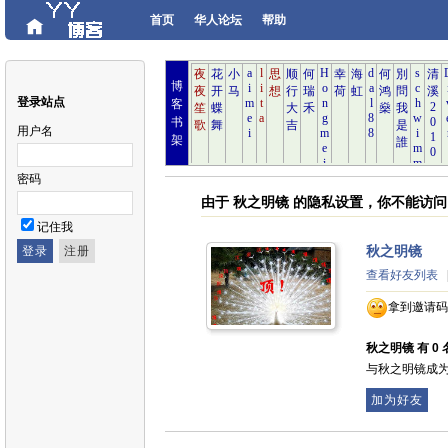
首页
华人论坛
帮助
博
登录站点
客
书
用户名
架
密码
由于 秋之明镜 的隐私设置，你不能访
记住我
秋之明镜
查看好友列表
拿到邀请码
秋之明镜 有 0 
与秋之明镜成
加为好友