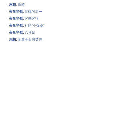
思想
:
杂谈
夜夜笙歌
:
忙碌的周一
夜夜笙歌
:
客来客往
夜夜笙歌
:
社区“小饭桌”
夜夜笙歌
:
八月始
思想
:
金童玉石俱焚也