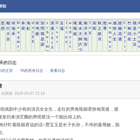
帮助
禾的日志
禾的主页
»
TA的所有日志
»
查看日志
君
7 次阅读
2025-05-07 21:16
剧中少有的演员全女生，走红的男角陈丽君扮相英俊，接
整形归来演艺圈的男明星没一个能比得上的。
盯着陈丽君说的话~贾宝玉是长子长孙，不停的羞辱她，陈
歉。