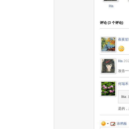
lita
评论 (
3
个评论)
夜夜笙
lita
202
攻击一
何瑞禾
lita
是的，
涂鸦板