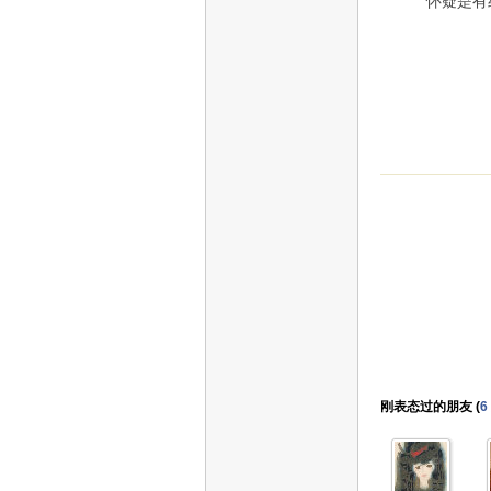
怀疑是有经
刚表态过的朋友 (
6