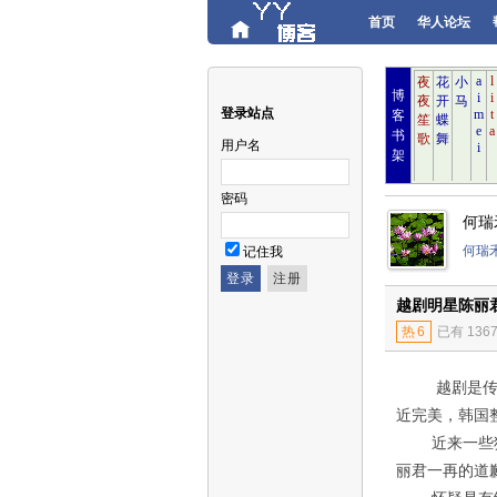
首页
华人论坛
博
登录站点
客
书
用户名
架
密码
何瑞
何瑞
记住我
越剧明星陈丽
热
6
已有 136
越剧是传统戏
近完美，韩国
近来一些狗仔
丽君一再的道