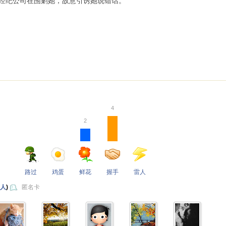
纪公司在围剿她，故意引诱她说错话。
4
2
路过
鸡蛋
鲜花
握手
雷人
 人
)
匿名卡