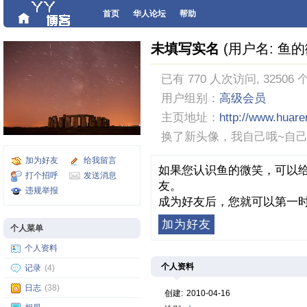
首页
华人论坛
帮助
未填写实名
(用户名: 鱼的
已有 770 人次访问, 32506 
用户组别：
高级会员
主页地址：
http://www.huar
换了新头像，我自己哦~自己
加为好友
给我留言
如果您认识鱼的微笑，可以给
打个招呼
发送消息
友。
违规举报
成为好友后，您就可以第一时
加为好友
个人菜单
个人资料
个人资料
记录
(4)
日志
(38)
创建:
2010-04-16