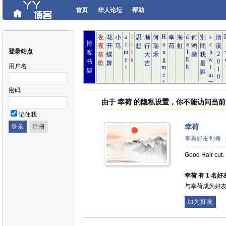
首页
华人论坛
帮助
博
登录站点
客
书
用户名
架
密码
由于 幸荷 的隐私设置，你不能访问当
记住我
幸荷
查看好友列表
Good Hair cut.
幸荷 有 1 名好友
与幸荷成为好
加为好友