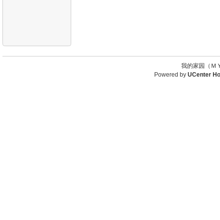
我的家园（ＭＹ
Powered by
UCenter H