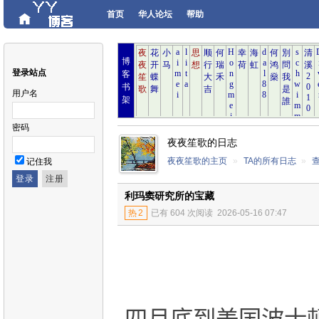
首页
华人论坛
帮助
博
登录站点
客
书
用户名
架
密码
夜夜笙歌的日志
夜夜笙歌的主页
»
TA的所有日志
»
记住我
利玛窦研究所的宝藏
热
2
已有 604 次阅读
2026-05-16 07:47