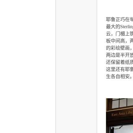
耶鲁正巧在
最大的
Sterlin
云，门楣上
板中间高，
的彩绘壁画
两边是半开
还保留着纸
这里还有耶
生各自相安