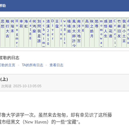
帮助
笙歌的日志
笙歌的主页
»
TA的所有日志
»
查看日志
（上）
7 次阅读
2025-10-13 05:05
耶鲁大学讲学一次。虽然来去匆匆，却有幸见识了这所藤
城市纽黑文（
New Haven
）的一些“宝藏”。