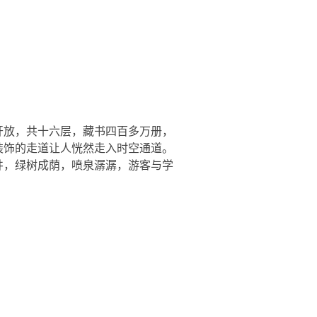
开放，共十六层，藏书四百多万册，
装饰的走道让人恍然走入时空通道。
井，绿树成荫，喷泉潺潺，游客与学