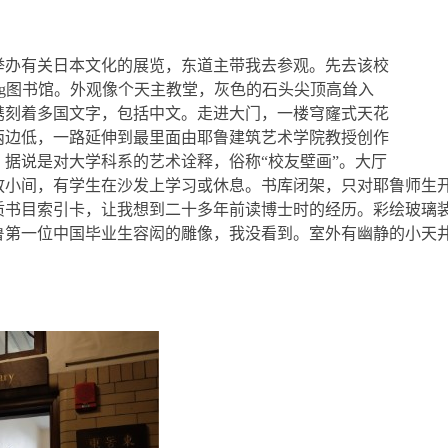
举办有关日本文化的展览，东道主带我去参观。先去该校
g
图书馆。外观像个天主教堂，灰色的石头尖顶高耸入
镌刻着多国文字，包括中文。走进大门，一楼穹窿式天花
两边低，一路延伸到最里面由耶鲁建筑艺术学院教授创作
，据说是对大学科系的艺术诠释，俗称“校友壁画”。大厅
放小间，有学生在沙发上学习或休息。书库闭架，只对耶鲁师生
质书目索引卡，让我想到二十多年前读博士时的经历。彩绘玻璃
鲁第一位中国毕业生容闳的雕像，我没看到。室外有幽静的小天
。