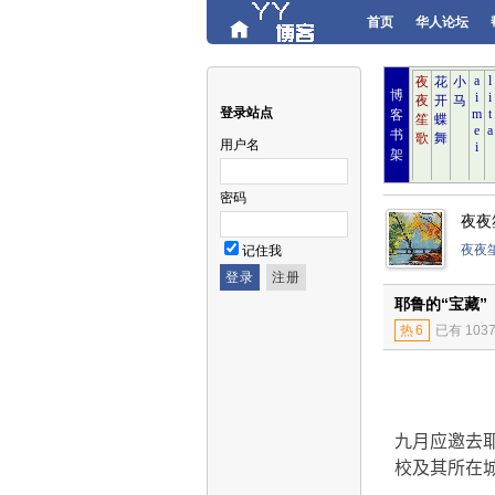
首页
华人论坛
博
登录站点
客
书
用户名
架
密码
夜夜
夜夜
记住我
耶鲁的“宝藏”
热
6
已有 103
九月应邀去
校及其所在