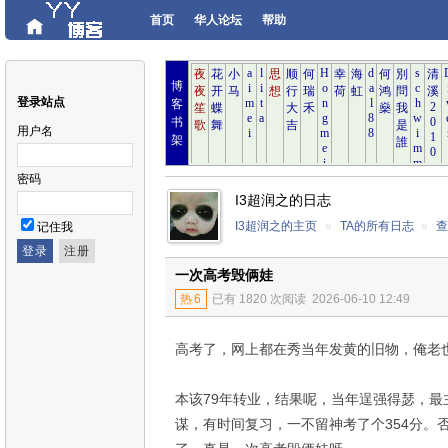
首页
华人论坛
帮助
博
登录站点
客
书
用户名
架
密码
I3超润之的日志
I3超润之的主页
»
TA的所有日志
»
记住我
一次高考毁俩娃
热
6
已有 1820 次阅读
2026-06-10 12:49
高考了，网上都在秀当年发黄的旧物，俺老
本该79年转业，结果呢，当年逞强得瑟，
谋，有时间复习，一不留神考了个354分。