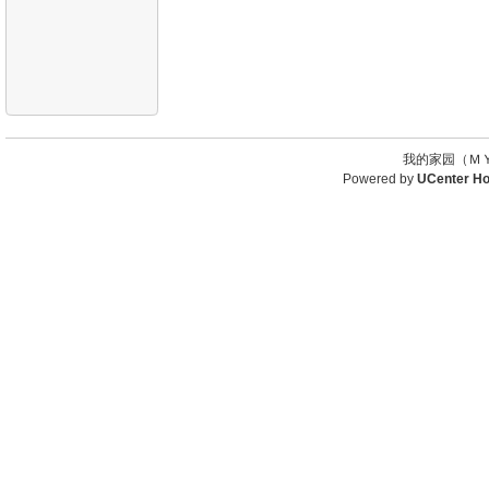
我的家园（ＭＹ
Powered by
UCenter H