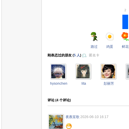
2
路过
鸡蛋
鲜花
刚表态过的朋友 (
5 人
)
匿名卡
hysonchen
lita
彭丽芳
评论 (
4
个评论)
夜夜笙歌
2026-06-10 16:17