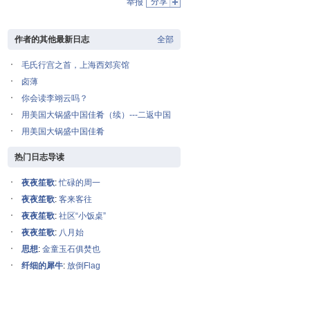
分享
举报
作者的其他最新日志
全部
毛氏行宫之首，上海西郊宾馆
卤薄
你会读李翊云吗？
用美国大锅盛中国佳肴（续）---二返中国
用美国大锅盛中国佳肴
热门日志导读
夜夜笙歌
:
忙碌的周一
夜夜笙歌
:
客来客往
夜夜笙歌
:
社区“小饭桌”
夜夜笙歌
:
八月始
思想
:
金童玉石俱焚也
纤细的犀牛
:
放倒Flag