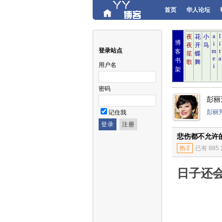
首页
华人论坛
博
登录站点
客
书
用户名
架
密码
彭丽
彭丽
记住我
悲伤都不允许
热
2
已有 885
日子还