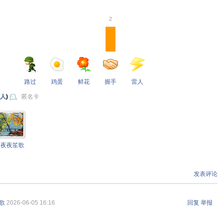
2
路过
鸡蛋
鲜花
握手
雷人
 人
)
匿名卡
夜夜笙歌
发表评论
歌
2026-06-05 16:16
回复
举报