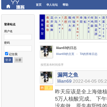
首页
华人论坛
帮助
博
登录站点
客
书
用户名
架
密码
lilian69的日志
lilian69的主页
»
TA的所有日志
记住我
按照发布时间排序
漏网之鱼
lilian69
2022-04-05 05:
7
昨天应该是全上海做核酸
5万人核酸完成。 下
没有做，原先有阳性