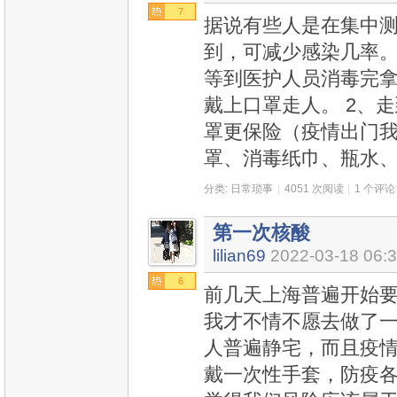
7
据说有些人是在集中
到，可减少感染几率。
等到医护人员消毒完
戴上口罩走人。 2、
罩更保险（疫情出门
罩、消毒纸巾、瓶水
分类:
日常琐事
|
4051 次阅读
|
1 个评论
第一次核酸
lilian69
2022-03-18 06:
6
前几天上海普遍开始
我才不情不愿去做了一
人普遍静宅，而且疫
戴一次性手套，防疫