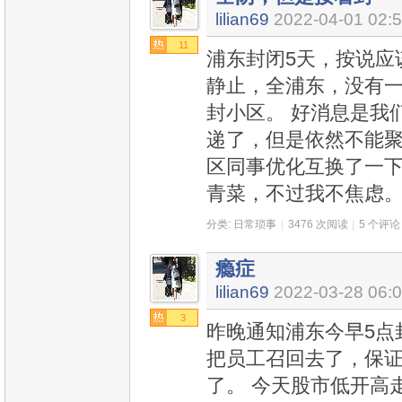
lilian69
2022-04-01 02:
11
浦东封闭5天，按说应
静止，全浦东，没有
封小区。 好消息是我
递了，但是依然不能聚
区同事优化互换了一下
青菜，不过我不焦虑。
分类:
日常琐事
|
3476 次阅读
|
5 个评论
瘾症
lilian69
2022-03-28 06:
3
昨晚通知浦东今早5点
把员工召回去了，保
了。 今天股市低开高