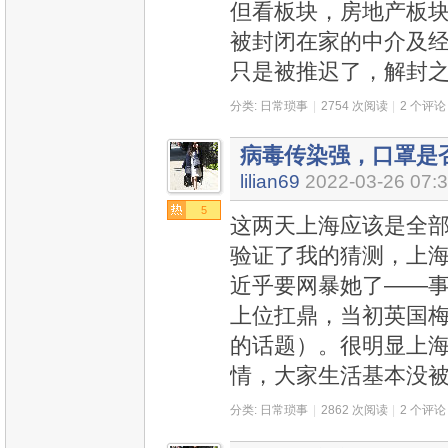
但看板块，房地产板块
被封闭在家的中介及
只是被推迟了，解封
分类:
日常琐事
|
2754 次阅读
|
2 个评论
病毒传染强，口罩是
lilian69
2022-03-26 07:
5
这两天上海应该是全部
验证了我的猜测，上
近乎要网暴她了——
上位扛鼎，当初英国
的话题）。很明显上
情，大家生活基本没
分类:
日常琐事
|
2862 次阅读
|
2 个评论