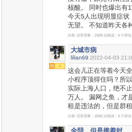
核酸。 同时也爆出有
今天5人出现明显症状
无望。 不知道昨天各
分类:
日常琐事
|
2986 次阅读
|
4 个评论
大城市病
lilian69
2022-04-03 21:
6
这会儿正在等着今天全城
小程序顶得住吗？所
实际上海人口，绝不止 2
万人。 漏网之鱼，才
租是违法的，但是群
分类:
日常琐事
|
3086 次阅读
|
6 个评论
全阴，但是接着封