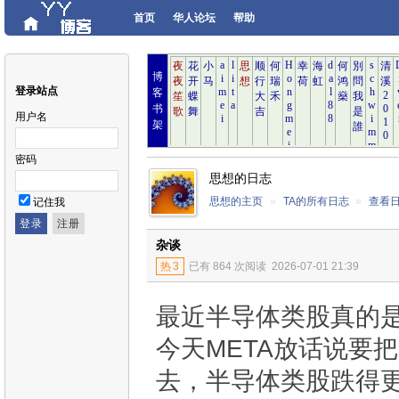
首页
华人论坛
帮助
博
登录站点
客
书
用户名
架
密码
思想的日志
思想的主页
»
TA的所有日志
»
查看
记住我
杂谈
热
3
已有 864 次阅读
2026-07-01 21:39
最近半导体类股真的
今天META放话说要
去，半导体类股跌得