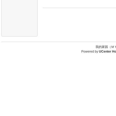
我的家园（ＭＹ
Powered by
UCenter H