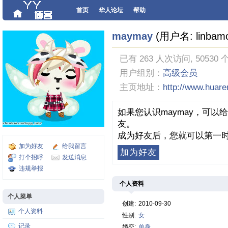
首页
华人论坛
帮助
maymay
(用户名: linbam
已有 263 人次访问, 50530 
用户组别：
高级会员
主页地址：
http://www.huar
如果您认识maymay，可以
友。
成为好友后，您就可以第一时
加为好友
给我留言
加为好友
打个招呼
发送消息
违规举报
个人资料
个人菜单
创建:
2010-09-30
个人资料
性别:
女
记录
婚恋:
单身