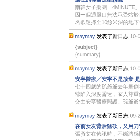
南韓女子樂團「4MINUT
因一個通風口無法承受站於
名歌迷摔至10餘米深的地下
maymay
发表了新日志
10-0
{subject}
{summary}
maymay
发表了新日志
10-0
安寧醫療╱安寧不是放棄 
七十四歲的孫爺爺去年暈倒
爺陷入深度昏迷，家人尊重
交由安寧醫療照護。孫爺爺
maymay
发表了新日志
09-2
在前女友背后猛砍，又用刀
張彥文在偵訊時，不斷將感