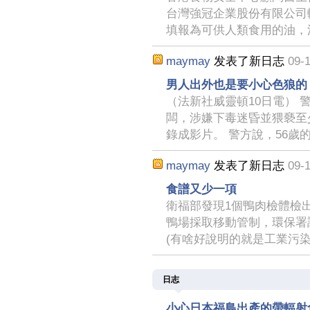
台灣強冠企業股份有限公司
填報為可供人類食用的油，
maymay
发表了新日志
09-1
男人出外也是要小心色狼的
（法新社威靈頓10日電） 
闆，涉嫌下毒迷昏並猥褻至
錄成影片。 警方說，56歲
maymay
发表了新日志
09-1
食譜又少一項
衛福部發現1個鴨肉檢體檢
鴨場採取移動管制，環保署
(有啥好說明的就是工業污
日志
小心日本福島出產的帶輻射