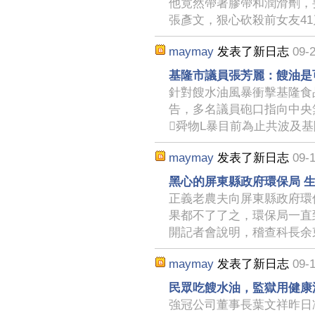
他竟然帶著膠帶和潤滑劑，
張彥文，狠心砍殺前女友41
maymay
发表了新日志
09-2
基隆市議員張芳麗：餿油是
針對餿水油風暴衝擊基隆食
告，多名議員砲口指向中央
舜物L暴目前為止共波及基
maymay
发表了新日志
09-1
黑心的屏東縣政府環保局 
正義老農夫向屏東縣政府環
果都不了了之，環保局一直到
開記者會說明，稽查科長余
maymay
发表了新日志
09-1
民眾吃餿水油，監獄用健康
強冠公司董事長葉文祥昨日