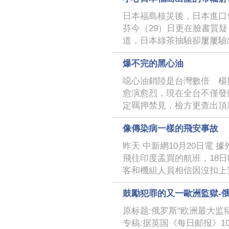
日本福島核災後，日本進口
芬今（29）日更在臉書質
道，日本綠茶抽驗卻屢屢驗
爆不完的黑心油
噁心油銷陸是台灣數倍 楊
愈演愈烈，現在全台不僅發
定羈押禁見，檢方更查出頂
像傳染病一樣的飛安事故
昨天 中新網10月20日電
飛往印度孟買的航班，18
客和機組人員相信因沒扣上
鼓勵犯罪的又一歐洲監獄-
原标题:俄罗斯"欧洲最大监
专稿:据英国《每日邮报》10月2