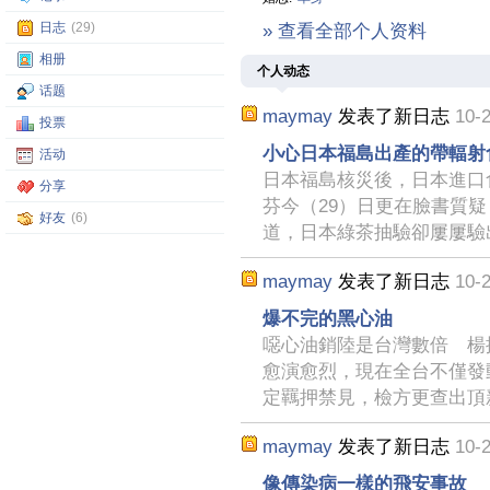
日志
(29)
» 查看全部个人资料
相册
个人动态
话题
maymay
发表了新日志
10-2
投票
小心日本福島出產的帶輻射
活动
日本福島核災後，日本進口
分享
芬今（29）日更在臉書質
好友
(6)
道，日本綠茶抽驗卻屢屢驗
maymay
发表了新日志
10-2
爆不完的黑心油
噁心油銷陸是台灣數倍 楊
愈演愈烈，現在全台不僅發
定羈押禁見，檢方更查出頂
maymay
发表了新日志
10-2
像傳染病一樣的飛安事故