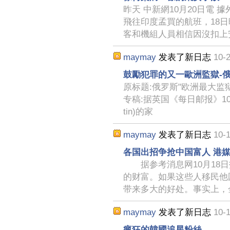
昨天 中新網10月20日電
飛往印度孟買的航班，18
客和機組人員相信因沒扣上
maymay
发表了新日志
10-2
鼓勵犯罪的又一歐洲監獄-
原标题:俄罗斯"欧洲最大监
专稿:据英国《每日邮报》10月2
tin)的家
maymay
发表了新日志
10-1
各国出招争抢中国富人 港
据参考消息网10月18日
的财富。如果这些人移民他
带来多大的好处。事实上，
maymay
发表了新日志
10-1
瘋狂的韓國追星粉絲