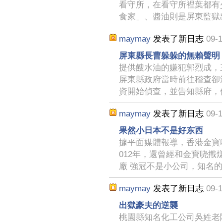
看守所，在看守所裡葉都有
食家」、醬油則是屏東監獄
maymay
发表了新日志
09-1
屏東縣長曹躲躲的無賴聲明
提供餿水油的嫌犯郭烈成，
屏東縣政府當時前往稽查卻
資開始偵查，並告知縣府，
maymay
发表了新日志
09-1
果然小日本不是好东西
據平面媒體報導，香港金寶
012年，還曾經和金寶哓撠
廠 強冠不是小公司，知名
maymay
发表了新日志
09-1
出獄豪夫的逆襲
桃園縣知名化工公司吳姓老闆