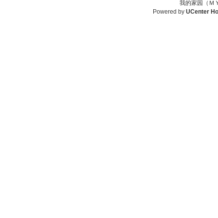
我的家园（ＭＹ
Powered by
UCenter H