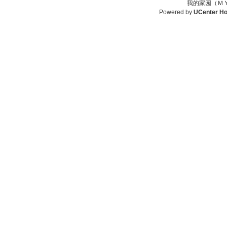
我的家园（ＭＹ
Powered by
UCenter H