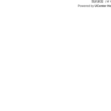
我的家园（ＭＹ
Powered by
UCenter H