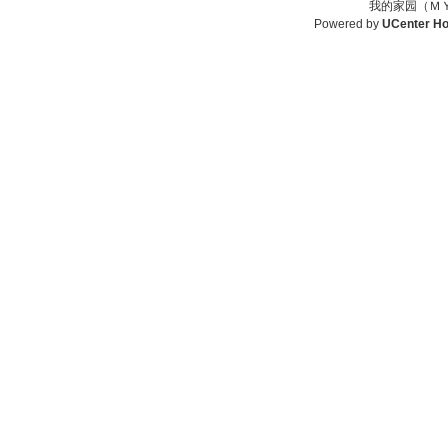
我的家园（ＭＹ
Powered by
UCenter H